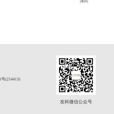
[返回]
214413)
友科微信公众号